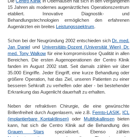
Die
Centro Klinik
in Oberhausen hat sich in den vergangenen
15 Jahren als modernes augenärztliches Operationszentrum
etabliert. Innovative Diagnostik- und
Behandlungstechnologien ermöglichen den erfahrenen
Augenärzten ein breites
Leistungsspektrum
.
Schon bei der Neugründung 2002 entschieden sich
Dr. med.
Jan Daniel
und
Universitäts-Dozent (Universität Wien) Dr.
med. Tony Walkow
für eine kompromisslose Qualität in allen
Bereichen. Die ersten Augenoperationen der Centro Klinik
fanden im August 2002 statt. Seit damals zählen wir über
35.000 Eingriffe. Jeder Eingriff, eine kurze Behandlung oder
größere Operation, hat das Ziel, unseren Patienten zu einer
besseren Sehkraft zu verhelfen oder aber - bei bestehender
Erkrankung das Augenlicht dauerhaft zu erhalten.
Neben der refraktiven Chirurgie, die eine gewünschte
Brillenfreiheit durch Augenlasern, wie z.B.
Femto-LASIK
,
ICL
(implantierbare Kontaktlinsen)
oder
Multifokallinsen
bieten
kann, hat sich die Centro Klinik auf die Behandlung des
Grauen Stars
spezialisiert. Ebenso zählen