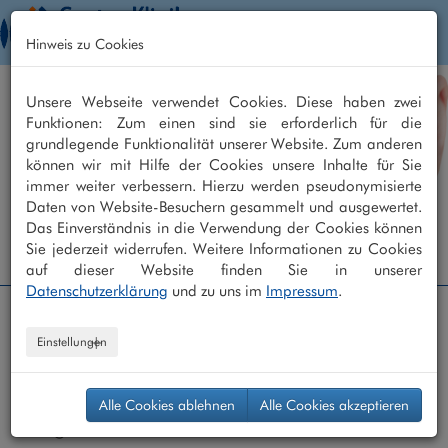
Togg
Hinweis zu Cookies
navig
Unsere Webseite verwendet Cookies. Diese haben zwei
Funktionen: Zum einen sind sie erforderlich für die
grundlegende Funktionalität unserer Website. Zum anderen
können wir mit Hilfe der Cookies unsere Inhalte für Sie
immer weiter verbessern. Hierzu werden pseudonymisierte
Daten von Website-Besuchern gesammelt und ausgewertet.
Das Einverständnis in die Verwendung der Cookies können
Augenklinik +49 208 - 30 40 30 40
Sie jederzeit widerrufen. Weitere Informationen zu Cookies
Augenarztpraxis +49 208 - 30 40 30 0
auf dieser Website finden Sie in unserer
Datenschutzerklärung
und zu uns im
Impressum
.
Einstellungen
Modernste Laser-Technologie für Ihre
Alle Cookies ablehnen
Alle Cookies akzeptieren
Augen