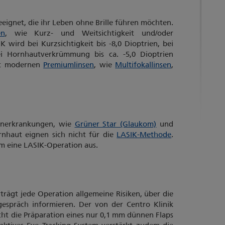
eeignet, die ihr Leben ohne Brille führen möchten.
en
, wie Kurz- und Weitsichtigkeit und/oder
ird bei Kurzsichtigkeit bis -8,0 Dioptrien, bei
bei Hornhautverkrümmung bis ca. -5,0 Dioptrien
mit modernen
Premiumlinsen
, wie
Multifokallinsen
,
generkrankungen, wie
Grüner Star (Glaukom)
und
nhaut eignen sich nicht für die
LASIK-Methode
.
am eine LASIK-Operation aus.
 trägt jede Operation allgemeine Risiken, über die
gespräch informieren. Der von der Centro Klinik
ht die Präparation eines nur 0,1 mm dünnen Flaps