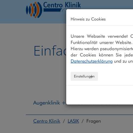
Hinweis zu Cookies
Home
Behandlung
Unsere Webseite verwendet Co
Funktionalität unserer Website
Einfach besser 
Hierzu werden pseudonymisiert
der Cookies können Sie jeder
Datenschutzerklärung
und zu un
Einstellungen
Augenklinik +49 208 - 30 40 30 40
Centro Klinik
/
LASIK
/ Fragen