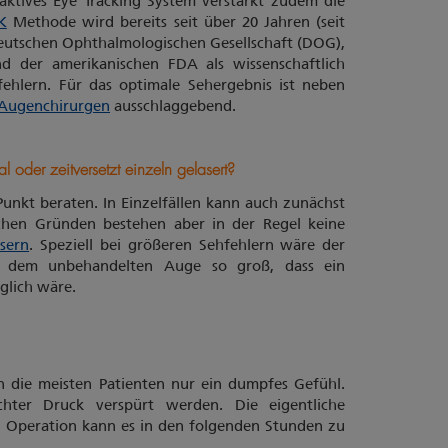
s aktives Eye Tracking System verstärkt zudem die
K
Methode wird bereits seit über 20 Jahren (seit
Deutschen Ophthalmologischen Gesellschaft (DOG),
 der amerikanischen FDA als wissenschaftlich
ehlern. Für das optimale Sehergebnis ist neben
Augenchirurgen
ausschlaggebend.
oder zeitversetzt einzeln gelasert?
Punkt beraten. In Einzelfällen kann auch zunächst
chen Gründen bestehen aber in der Regel keine
asern
. Speziell bei größeren Sehfehlern wäre der
d dem unbehandelten Auge so groß, dass ein
glich wäre.
 die meisten Patienten nur ein dumpfes Gefühl.
chter Druck verspürt werden. Die eigentliche
er Operation kann es in den folgenden Stunden zu