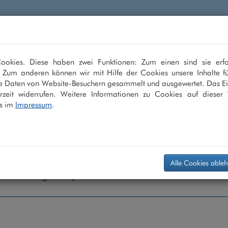
en
LASIK
ICL
Multifokallinse
Grauer
okies. Diese haben zwei Funktionen: Zum einen sind sie erfo
. Zum anderen können wir mit Hilfe der Cookies unsere Inhalte fü
sehen
e Daten von Website-Besuchern gesammelt und ausgewertet. Das Ei
zeit widerrufen. Weitere Informationen zu Cookies auf dieser 
s im
Impressum
.
Alle Cookies able
Augenarztpraxis +49 208 - 30 40 30 0