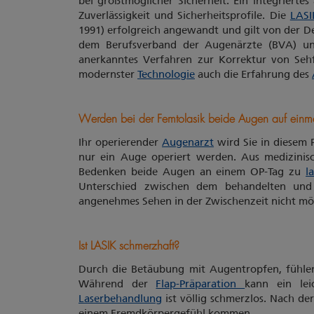
bei größtmöglicher Sicherheit. Ein integrierte
Zuverlässigkeit und Sicherheitsprofile. Die
LASI
1991) erfolgreich angewandt und gilt von der 
dem Berufsverband der Augenärzte (BVA) und
anerkanntes Verfahren zur Korrektur von Sehf
modernster
Technologie
auch die Erfahrung des
Werden bei der Femtolasik beide Augen auf einmal 
Ihr operierender
Augenarzt
wird Sie in diesem 
nur ein Auge operiert werden. Aus medizinis
Bedenken beide Augen an einem OP-Tag zu
l
Unterschied zwischen dem behandelten un
angenehmes Sehen in der Zwischenzeit nicht mö
Ist LASIK schmerzhaft?
Durch die Betäubung mit Augentropfen, fühlen
Während der
Flap-Präparation
kann ein lei
Laserbehandlung
ist völlig schmerzlos. Nach d
einem Fremdkörpergefühl kommen.