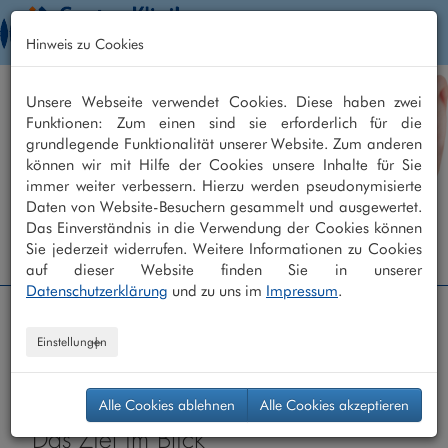
Togg
Hinweis zu Cookies
navig
Unsere Webseite verwendet Cookies. Diese haben zwei
Funktionen: Zum einen sind sie erforderlich für die
grundlegende Funktionalität unserer Website. Zum anderen
können wir mit Hilfe der Cookies unsere Inhalte für Sie
immer weiter verbessern. Hierzu werden pseudonymisierte
Daten von Website-Besuchern gesammelt und ausgewertet.
Das Einverständnis in die Verwendung der Cookies können
Augenklinik +49 208 - 30 40 30 40
Sie jederzeit widerrufen. Weitere Informationen zu Cookies
Augenarztpraxis +49 208 - 30 40 30 0
auf dieser Website finden Sie in unserer
Datenschutzerklärung
und zu uns im
Impressum
.
Centro Klinik
/
Home
/ Aktuelles
Einstellungen
Alle Cookies ablehnen
Alle Cookies akzeptieren
"Das Ziel im Blick"