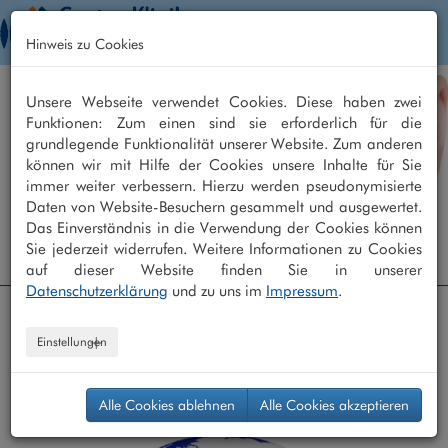
Togg
Hinweis zu Cookies
navig
Unsere Webseite verwendet Cookies. Diese haben zwei
Funktionen: Zum einen sind sie erforderlich für die
grundlegende Funktionalität unserer Website. Zum anderen
können wir mit Hilfe der Cookies unsere Inhalte für Sie
immer weiter verbessern. Hierzu werden pseudonymisierte
Daten von Website-Besuchern gesammelt und ausgewertet.
Das Einverständnis in die Verwendung der Cookies können
Augenklinik +49 208 - 30 40 30 40
Sie jederzeit widerrufen. Weitere Informationen zu Cookies
Augenarztpraxis +49 208 - 30 40 30 0
auf dieser Website finden Sie in unserer
Datenschutzerklärung
und zu uns im
Impressum
.
Centro Klinik
/
Home
/ Aktuelles
Einstellungen
Alle Cookies ablehnen
Alle Cookies akzeptieren