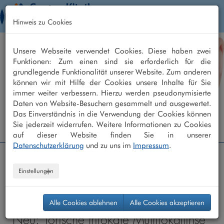
Togg
Hinweis zu Cookies
navig
Unsere Webseite verwendet Cookies. Diese haben zwei
Funktionen: Zum einen sind sie erforderlich für die
grundlegende Funktionalität unserer Website. Zum anderen
können wir mit Hilfe der Cookies unsere Inhalte für Sie
immer weiter verbessern. Hierzu werden pseudonymisierte
Daten von Website-Besuchern gesammelt und ausgewertet.
Das Einverständnis in die Verwendung der Cookies können
Augenklinik +49 208 - 30 40 30 40
Sie jederzeit widerrufen. Weitere Informationen zu Cookies
Augenarztpraxis +49 208 - 30 40 30 0
auf dieser Website finden Sie in unserer
Datenschutzerklärung
und zu uns im
Impressum
.
Centro Klinik
/
Home
/ Aktuelles
Einstellungen
Alle Cookies ablehnen
Alle Cookies akzeptieren
Neu: Torische trifokale Multifokallinse