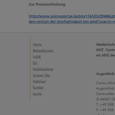
Zur Pressemitteilung:
http://www.presseportal.de/pm/116535/2994862
den-verlust-der-lesefaehigkeit-bei-amd?search
Home
Medizinisc
MVZ Centro
Behandlungen
ein MVZ de
LASIK
ICL
Multifokallinse
Augenklinik
Grauer Star
Netzhaut
Centro Klini
Kontakt
Augenklinik
Suche
Centroallee
D-46047 O
T +49 208 
F +49 208 