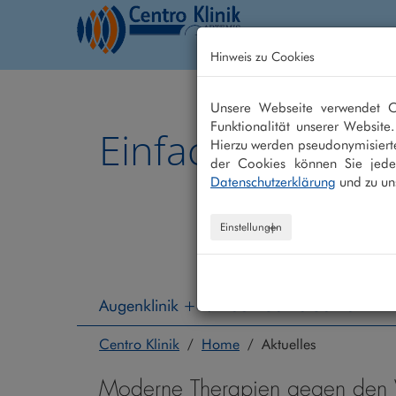
Hinweis zu Cookies
Home
Behandlung
Unsere Webseite verwendet Co
Funktionalität unserer Website
Einfach besser 
Hierzu werden pseudonymisiert
der Cookies können Sie jeder
Datenschutzerklärung
und zu un
Einstellungen
Augenklinik +49 208 - 30 40 30 40
Centro Klinik
/
Home
/ Aktuelles
Moderne Therapien gegen den Ve