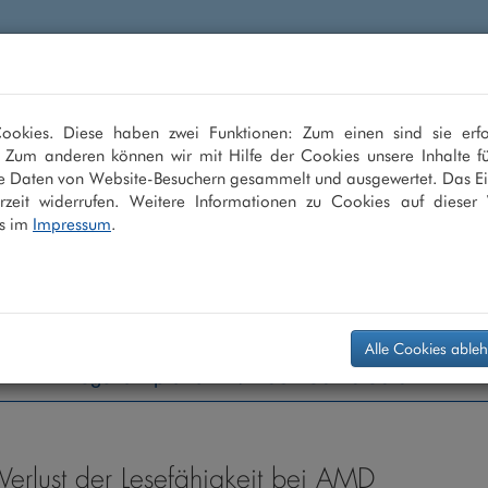
en
LASIK
ICL
Multifokallinse
Grauer
okies. Diese haben zwei Funktionen: Zum einen sind sie erfo
. Zum anderen können wir mit Hilfe der Cookies unsere Inhalte fü
sehen
e Daten von Website-Besuchern gesammelt und ausgewertet. Das Ei
zeit widerrufen. Weitere Informationen zu Cookies auf dieser 
s im
Impressum
.
Alle Cookies able
Augenarztpraxis +49 208 - 30 40 30 0
rlust der Lesefähigkeit bei AMD