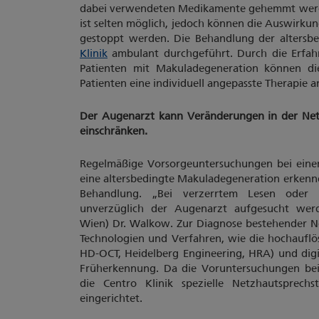
dabei verwendeten Medikamente gehemmt werde
ist selten möglich, jedoch können die Auswirku
gestoppt werden. Die Behandlung der altersb
Klinik
ambulant durchgeführt. Durch die Erfahr
Patienten mit Makuladegeneration können die
Patienten eine individuell angepasste Therapie a
Der Augenarzt kann Veränderungen in der Net
einschränken.
Regelmäßige Vorsorgeuntersuchungen bei einem
eine altersbedingte Makuladegeneration erkenn
Behandlung. „Bei verzerrtem Lesen oder p
unverzüglich der Augenarzt aufgesucht werde
Wien) Dr. Walkow. Zur Diagnose bestehender N
Technologien und Verfahren, wie die hochauflö
HD-OCT, Heidelberg Engineering, HRA) und digi
Früherkennung. Da die Voruntersuchungen bei
die Centro Klinik spezielle Netzhautsprech
eingerichtet.