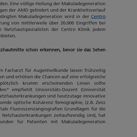
n. Eine völlige Heilung der Makuladegeneration
ngen der AMD gelindert und der Krankheitsverlauf
edingten Makuladegeneration wird in der
Centro
ung von mittlerweile über 20.000 Eingriffen bei
 Netzhautspezialisten der Centro Klinik jedem
nbieten.
zhautmitte schon erkennen, bevor sie das Sehen
 Facharzt für Augenheilkunde lassen frühzeitig
en und erhöhen die Chancen auf eine erfolgreiche
lötzlich krumm erscheinenden Linien sollte
n“ empfiehlt Universitäts-Dozent (Universität
etzhauterkrankungen sind heutzutage innovative
sende optische Kohärenz-Tomographie, (z.B. Zeiss
tale Fluoreszenzangiografien Grundlagen für die
 Netzhauterkrankungen zeitaufwendig sind, hat
stunden für Patienten mit Makuladegeneration