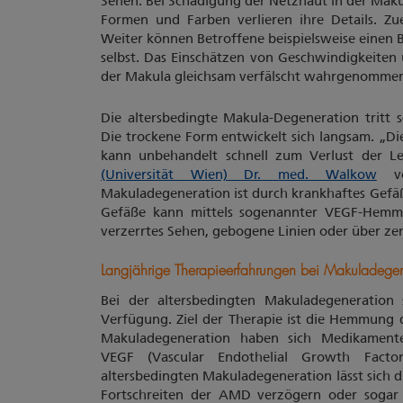
Sehen. Bei Schädigung der Netzhaut in der Maku
Formen und Farben verlieren ihre Details. Zue
Weiter können Betroffene beispielsweise einen 
selbst. Das Einschätzen von Geschwindigkeite
der Makula gleichsam verfälscht wahrgenomme
Die altersbedingte Makula-Degeneration tritt 
Die trockene Form entwickelt sich langsam. „Di
kann unbehandelt schnell zum Verlust der Le
(Universität Wien) Dr. med. Walkow
von
Makuladegeneration ist durch krankhaftes Gef
Gefäße kann mittels sogenannter VEGF-Hemme
verzerrtes Sehen, gebogene Linien oder über zen
Langjährige Therapieerfahrungen bei Makuladegen
Bei der altersbedingten Makuladegeneration 
Verfügung. Ziel der Therapie ist die Hemmung
Makuladegeneration haben sich Medikamen
VEGF (Vascular Endothelial Growth Fact
altersbedingten Makuladegeneration lässt sich 
Fortschreiten der AMD verzögern oder sogar