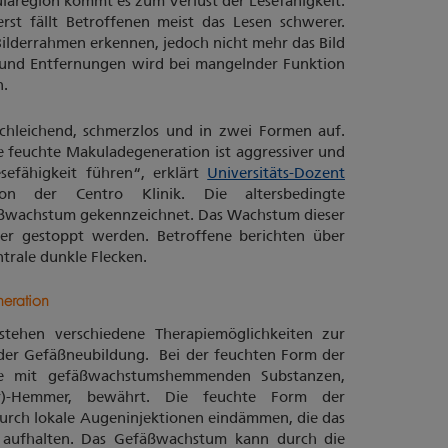
laregion kommt es zum Verlust der Lesefähigkeit.
rst fällt Betroffenen meist das Lesen schwerer.
Bilderrahmen erkennen, jedoch nicht mehr das Bild
n und Entfernungen wird bei mangelnder Funktion
n.
schleichend, schmerzlos und in zwei Formen auf.
e feuchte Makuladegeneration ist aggressiver und
sefähigkeit führen“, erklärt
Universitäts-Dozent
 der Centro Klinik. Die altersbedingte
äßwachstum gekennzeichnet. Das Wachstum dieser
r gestoppt werden. Betroffene berichten über
trale dunkle Flecken.
eration
stehen verschiedene Therapiemöglichkeiten zur
 der Gefäßneubildung. Bei der feuchten Form der
te mit gefäßwachstumshemmenden Substanzen,
or)-Hemmer, bewährt. Die feuchte Form der
durch lokale Augeninjektionen eindämmen, die das
 aufhalten. Das Gefäßwachstum kann durch die