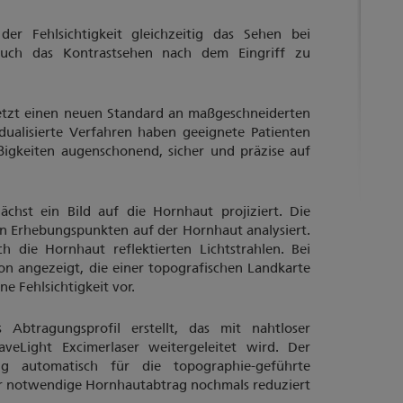
der Fehlsichtigkeit gleichzeitig das Sehen bei
ch das Kontrastsehen nach dem Eingriff zu
etzt einen neuen Standard an maßgeschneiderten
dualisierte Verfahren haben geeignete Patienten
igkeiten augenschonend, sicher und präzise auf
chst ein Bild auf die Hornhaut projiziert. Die
en Erhebungspunkten auf der Hornhaut analysiert.
ch die Hornhaut reflektierten Lichtstrahlen. Bei
ion angezeigt, die einer topografischen Landkarte
ine Fehlsichtigkeit vor.
 Abtragungsprofil erstellt, das mit nahtloser
Light Excimerlaser weitergeleitet wird. Der
ung automatisch für die topographie-geführte
er notwendige Hornhautabtrag nochmals reduziert