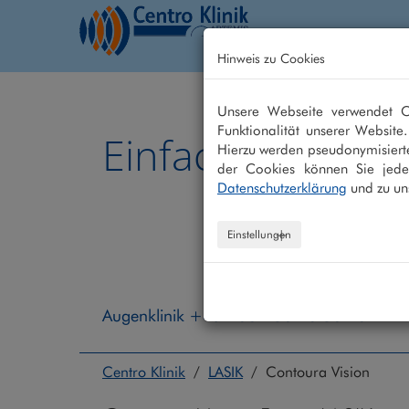
Hinweis zu Cookies
Home
Behandlung
Unsere Webseite verwendet Co
Funktionalität unserer Website
Einfach besser 
Hierzu werden pseudonymisiert
der Cookies können Sie jeder
Datenschutzerklärung
und zu un
Einstellungen
Augenklinik +49 208 - 30 40 30 40
Centro Klinik
/
LASIK
/ Contoura Vision