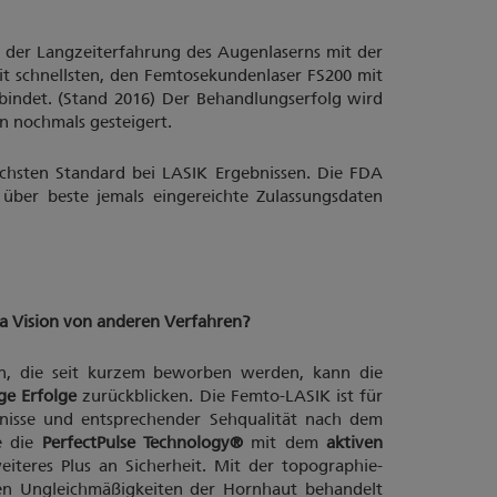
n der Langzeiterfahrung des Augenlaserns mit der
eit schnellsten, den Femtosekundenlaser FS200 mit
bindet. (Stand 2016) Der Behandlungserfolg wird
n nochmals gesteigert.
chsten Standard bei LASIK Ergebnissen. Die FDA
 über beste jemals eingereichte Zulassungsdaten
a Vision von anderen Verfahren?
n, die seit kurzem beworben werden, kann die
ge Erfolge
zurückblicken. Die Femto-LASIK ist für
isse und entsprechender Sehqualität nach dem
e die
PerfectPulse Technology®
mit dem
aktiven
eiteres Plus an Sicherheit. Mit der topographie-
en Ungleichmäßigkeiten der Hornhaut behandelt