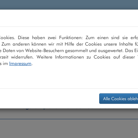
en
LASIK
ICL
Multifokallinse
Grauer
okies. Diese haben zwei Funktionen: Zum einen sind sie erfo
. Zum anderen können wir mit Hilfe der Cookies unsere Inhalte fü
sehen
e Daten von Website-Besuchern gesammelt und ausgewertet. Das Ei
zeit widerrufen. Weitere Informationen zu Cookies auf dieser 
s im
Impressum
.
Alle Cookies able
Augenarztpraxis +49 208 - 30 40 30 0