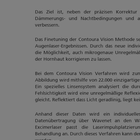
Das Ziel ist, neben der präzisen Korrektur 
Dämmerungs- und Nachtbedingungen und au
verbessern.
Das Finetuning der Contoura Vision Methode s
Augenlaser-Ergebnissen. Durch das neue indivi
die Möglichkeit, auch mikrogenaue Unregelmäß
der Hornhaut korrigieren zu lassen.
Bei dem Contoura Vision Verfahren wird zunä
Abbildung wird mithilfe von 22.000 einzigartig
Ein spezielles Linsensystem analysiert die dur
Fehlsichtigkeit wird eine unregelmäßige Reflex
gleicht. Reflektiert dass Licht geradlinig, liegt ke
Anhand dieser Daten wird ein individuelles
Datenübertragung über Wavenet an den Wave
Excimerlaser passt die Laserimpulsplatzier
Behandlung an. Durch dieses Verfahren kann d