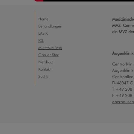
Home
Medizinisc
MVZ Centro
Behandlungen
ein MVZ de
LASIK
ICL
Multifokallinse
Augenklinik
Grauer Star
Netzhaut
Centro Klini
Kontakt
Augenklinik
Suche
Centroallee
D-46047 O
T +49 208 
F +49 208 
oberhausen