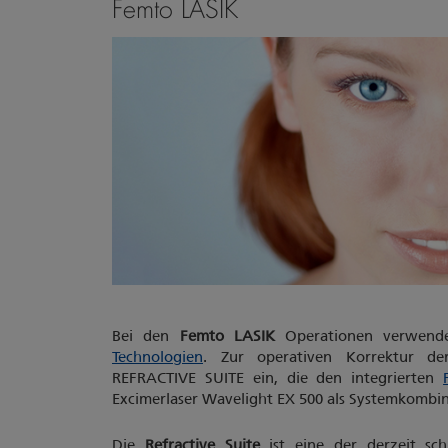
Femto LASIK
Bei den
Femto LASIK
Operationen verwende
Technologien
. Zur operativen Korrektur de
REFRACTIVE SUITE ein, die den integrierten
Excimerlaser Wavelight EX 500 als Systemkombin
Die
Refractive Suite
ist eine der derzeit sch