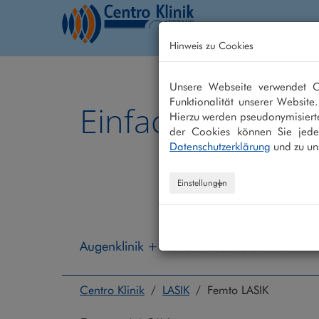
Hinweis zu Cookies
Home
Behandlung
Unsere Webseite verwendet Co
Funktionalität unserer Website
Einfach besser 
Hierzu werden pseudonymisiert
der Cookies können Sie jeder
Datenschutzerklärung
und zu un
Einstellungen
Augenklinik +49 208 - 30 40 30 40
Centro Klinik
/
LASIK
/ Femto LASIK