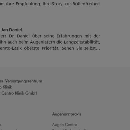
m ihre Empfehlung. Ihre Story zur Brillenfreiheit
 Jan Daniel
 Herr Dr. Daniel über seine Erfahrungen mit der
ihn auch beim Augenlasern die Langzeitstabilität,
Femto-Lasik oberste Priorität. Sehen Sie selbst…
hes Versorgungszentrum
 Klinik
r Centro Klinik GmbH
Augenarztpraxis
k
Augen Centro