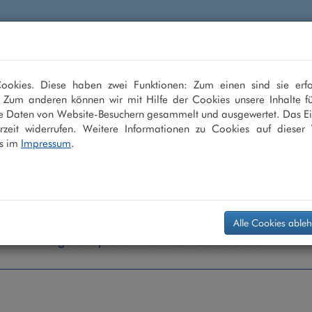
en
LASIK
ICL
Multifokallinse
Grauer
okies. Diese haben zwei Funktionen: Zum einen sind sie erfo
. Zum anderen können wir mit Hilfe der Cookies unsere Inhalte fü
sehen
e Daten von Website-Besuchern gesammelt und ausgewertet. Das Ei
zeit widerrufen. Weitere Informationen zu Cookies auf dieser 
s im
Impressum
.
Alle Cookies able
Augenarztpraxis +49 208 - 30 40 30 0