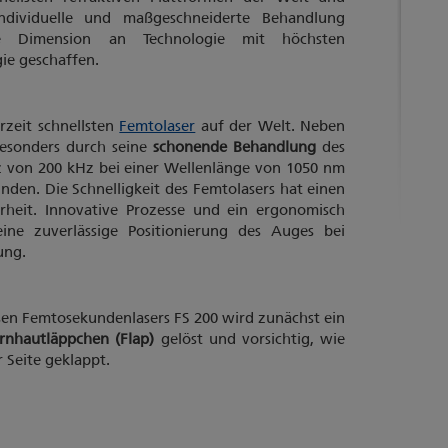
ndividuelle und maßgeschneiderte Behandlung
e Dimension an Technologie mit höchsten
ie geschaffen.
rzeit schnellsten
Femtolaser
auf der Welt. Neben
 besonders durch seine
schonende Behandlung
des
z von 200 kHz bei einer Wellenlänge von 1050 nm
unden. Die Schnelligkeit des Femtolasers hat einen
erheit. Innovative Prozesse und ein ergonomisch
 eine zuverlässige Positionierung des Auges bei
ung.
sen Femtosekundenlasers FS 200 wird zunächst ein
nhautläppchen (Flap)
gelöst und vorsichtig, wie
r Seite geklappt.