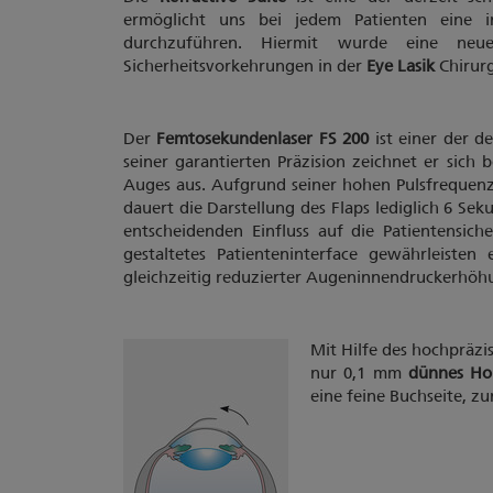
ermöglicht uns bei jedem Patienten eine i
durchzuführen. Hiermit wurde eine neu
Sicherheitsvorkehrungen in der
Eye Lasik
Chirurg
Der
Femtosekundenlaser FS 200
ist einer der de
seiner garantierten Präzision zeichnet er sich
Auges aus. Aufgrund seiner hohen Pulsfrequen
dauert die Darstellung des Flaps lediglich 6 Sek
entscheidenden Einfluss auf die Patientensich
gestaltetes Patienteninterface gewährleisten
gleichzeitig reduzierter Augeninnendruckerhöh
Mit Hilfe des hochpräzi
nur 0,1 mm
dünnes Hor
eine feine Buchseite, zu