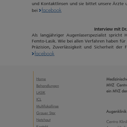
und Kontaktlinsen und sie bittet unsere Ärzte u
facebook
bei
Interview mit Dr.
Als langjähriger Augenlaserspezialist spricht
Femto-Lasik. Wie bei allen Verfahren haben für 
Präzision, Zuverlässigkeit und Sicherheit der 
facebook
Home
Medizinisc
MVZ Centro
Behandlungen
ein MVZ de
LASIK
ICL
Multifokallinse
Augenklinik
Grauer Star
Netzhaut
Centro Klini
Kontakt