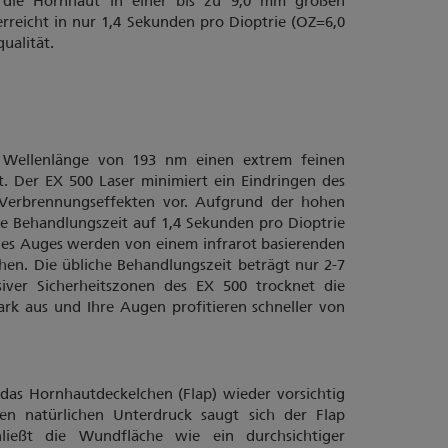
 die Hornhaut in einer bis zu 9,0 mm großen
reicht in nur 1,4 Sekunden pro Dioptrie (OZ=6,0
ualität.
r Wellenlänge von 193 nm einen extrem feinen
t. Der EX 500 Laser minimiert ein Eindringen des
 Verbrennungseffekten vor. Aufgrund der hohen
e Behandlungszeit auf 1,4 Sekunden pro Dioptrie
es Auges werden von einem infrarot basierenden
hen. Die übliche Behandlungszeit beträgt nur 2-7
siver Sicherheitszonen des EX 500 trocknet die
k aus und Ihre Augen profitieren schneller von
as Hornhautdeckelchen (Flap) wieder vorsichtig
en natürlichen Unterdruck saugt sich der Flap
ließt die Wundfläche wie ein durchsichtiger