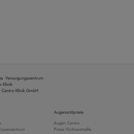
hes Versorgungszentrum
 Klinik
r Centro Klinik GmbH
Augenarztpraxis
k
Augen Centro
 Laserzentrum
Praxis Virchowstraße