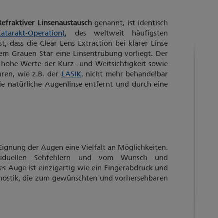
Refraktiver Linsenaustausch
genannt, ist identisch
tarakt-Operation)
, des weltweit häufigsten
t, dass die Clear Lens Extraction bei klarer Linse
dem Grauen Star eine Linsentrübung vorliegt. Der
r hohe Werte der Kurz- und Weitsichtigkeit sowie
ren, wie z.B. der
LASIK
, nicht mehr behandelbar
die natürliche Augenlinse entfernt und durch eine
 Eignung der Augen eine Vielfalt an Möglichkeiten.
viduellen Sehfehlern und vom Wunsch und
es Auge ist einzigartig wie ein Fingerabdruck und
gnostik, die zum gewünschten und vorhersehbaren