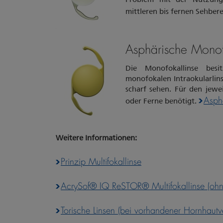
mittleren bis fernen Sehber
Asphärische Monofok
Die Monofokallinse besit
monofokalen Intraokularlin
scharf sehen. Für den jewei
Asphä
oder Ferne benötigt.
Weitere Informationen:
Prinzip Multifokallinse
AcrySof® IQ ReSTOR® Multifokallinse (oh
Torische Linsen (bei vorhandener Hornhaut