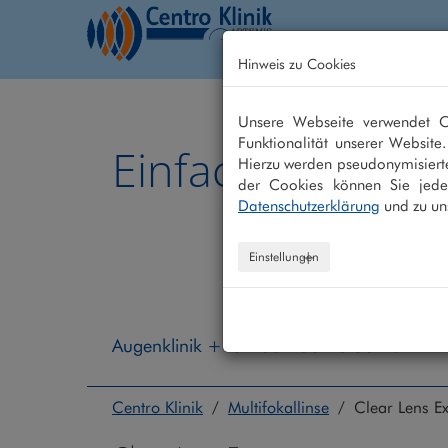
Hinweis zu Cookies
Home
Behandlung
Unsere Webseite verwendet Co
Funktionalität unserer Website
Einfach besser 
Hierzu werden pseudonymisiert
der Cookies können Sie jeder
Datenschutzerklärung
und zu un
Einstellungen
Augenklinik +49 208 - 30 40 30 40
Centro Klinik
/
Multifokallinse
/ Clear Lens Ex