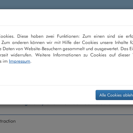
en
LASIK
ICL
Multifokallinse
Grauer
okies. Diese haben zwei Funktionen: Zum einen sind sie erfo
. Zum anderen können wir mit Hilfe der Cookies unsere Inhalte fü
sehen
e Daten von Website-Besuchern gesammelt und ausgewertet. Das Ei
zeit widerrufen. Weitere Informationen zu Cookies auf dieser 
s im
Impressum
.
Alle Cookies able
Augenarztpraxis +49 208 - 30 40 30 0
traction