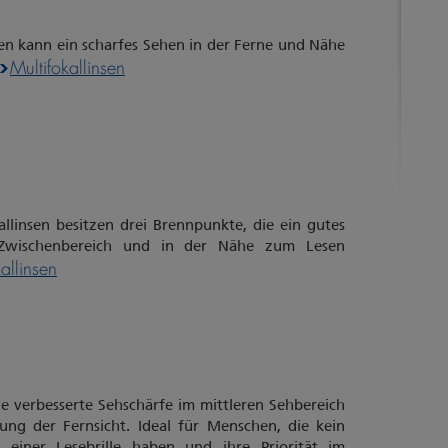
sen kann ein scharfes Sehen in der Ferne und Nähe
Multifokallinsen
llinsen besitzen drei Brennpunkte, die ein gutes
Zwischenbereich und in der Nähe zum Lesen
kallinsen
ne verbesserte Sehschärfe im mittleren Sehbereich
tung der Fernsicht. Ideal für Menschen, die kein
einer Lesebrille haben und ihre Priorität im