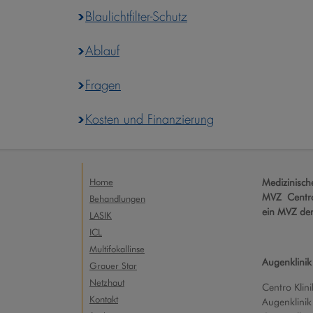
Blaulichtfilter-Schutz
Ablauf
Fragen
Kosten und Finanzierung
Home
Medizinisc
MVZ Centro
Behandlungen
ein MVZ de
LASIK
ICL
Multifokallinse
Augenklinik
Grauer Star
Netzhaut
Centro Klini
Kontakt
Augenklinik